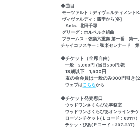
◆曲目　
 モーツァルト：ディヴェルティメントK.1
 ヴィヴァルディ：四季から[冬]  
    Solo.  北田千尋
 グリーグ：ホルベルク組曲
 ブラームス：弦楽六重奏 第一番　第一
チャイコフスキー：弦楽セレナード　第
◆チケット（全席自由）
一般　3,000円 (当日500円増)
　18歳以下　1,500円
　友の会会員は一般のみ300円引き(2
　ウェブは
こちら
から
◆チケット発売窓口
　ウッドワンさくらぴあ事務室
　ウッドワンさくらぴあオンラインチケ
　ローソンチケット(Ｌコード：63117)
　チケットぴあ(Ｐコード：307-237)