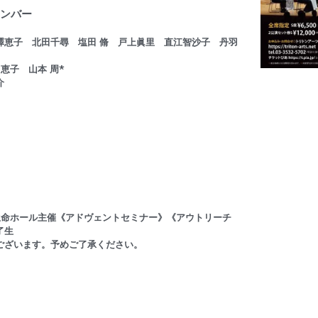
メンバー
澤恵子　北田千尋　塩田 脩　戸上眞里　直江智沙子　丹羽
恵子　山本 周*
介
生命ホール主催《アドヴェントセミナー》《アウトリーチ
了生
ございます。予めご了承ください。
4　