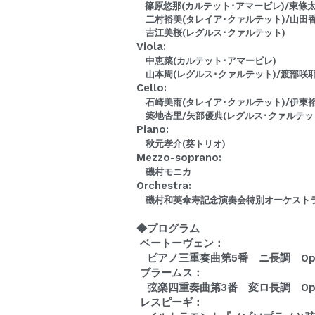
   篠原悠那(カルテット･アマービレ)/東
　二村裕美(タレイア･クァルテット)/山田
　吉江美桜(レグルス･クァルテット)
Viola:
　中恵菜(カルテット･アマービレ)
　山本周(レグルス･クァルテット)/渡部咲耶
Cello:
　石崎美雨(タレイア･クァルテット)/伊東裕
　築地杏里/矢部優典(レグルス･クァルテッ
Piano:
　秋元孝介(葵トリオ)
Mezzo-soprano:
　磯村モニカ
Orchestra:
　磯村和英傘寿記念演奏会特別オーケスト
◆プログラム
 ベートーヴェン：
　ピアノ三重奏曲第5番 ニ長調 Op.
 ブラームス：
　弦楽四重奏曲第3番 変ロ長調 Op.
 レスピーギ：