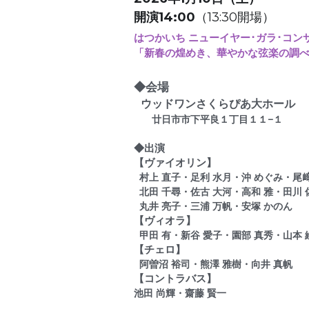
開演14:00
（13:30開場）
はつかいち ニューイヤー･ガラ･コンサ
「新春の煌めき、華やかな弦楽の調
◆会場　
ウッドワンさくらぴあ大ホール
廿日市市下平良１丁目１１−１
◆出演　
【ヴァイオリン】
  村上 直子・足利 水月・沖 めぐみ・尾
  北田 千尋・佐古 大河・高和 雅・田川
  丸井 亮子・三浦 万帆・安塚 かのん
【ヴィオラ】
  甲田 有・新谷 愛子・園部 真秀・山本
【チェロ】
  阿曽沼 裕司・熊澤 雅樹・向井 真帆
【コントラバス】
池田 尚輝・齋藤 賢一