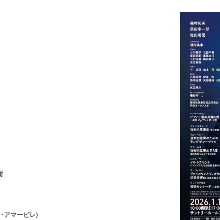
衛
･アマービレ)