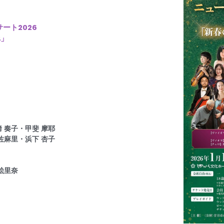
ート2026
べ」
﨑 奏子・甲斐 摩耶
 佐麻里・浜下 杏子
 絵里奈