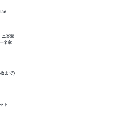
36
、ニ楽章
一楽章
枚まで)
ット