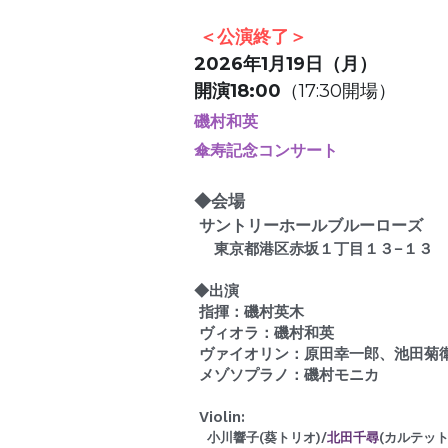
＜公演終了＞
2026年1月19日（月）
開演18:00
（17:30開場）
磯村和英
傘寿記念コンサート
◆会場　
 サントリーホールブルーローズ
    東京都港区赤坂１丁目１３−１３
◆出演　
 指揮：磯村英木
 ヴィオラ：磯村和英
 ヴァイオリン：原田幸一郎、池田菊
 メゾソプラノ：磯村モニカ
 Violin:
　小川響子(葵トリオ)/
北田千尋
(カルテット