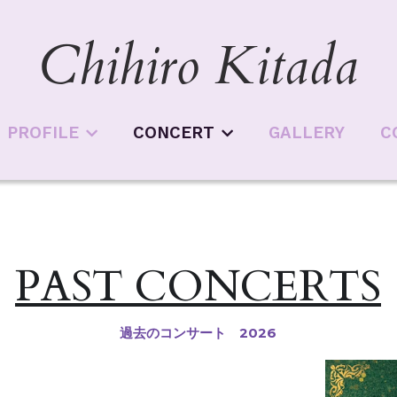
Chihiro Kitada
Chihiro Kitada
PROFILE
PROFILE
CONCERT
CONCERT
GALLERY
GALLERY
C
C
PAST CONCERTS
過去のコンサート　2026