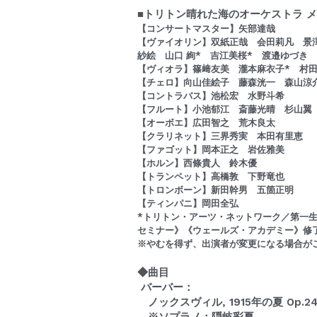
■トリトン晴れた海のオーケストラ 
【コンサートマスター】矢部達哉
【ヴァイオリン】双紙正哉　会田莉凡　景
紗絵　山口 絢*　吉江美桜*　渡邉ゆづき
【ヴィオラ】篠﨑友美　瀧本麻衣子*　村田
【チェロ】向山佳絵子　藤森洸一　森山涼
【コントラバス】池松宏　水野斗希
【フルート】小池郁江　斎藤光晴　杉山翼
【オーボエ】広田智之　荒木良太
【クラリネット】三界秀実　本田有里恵
【ファゴット】岡本正之　岩佐雅美
【ホルン】西條貴人　鈴木優
【トランペット】高橋敦　下野竜也
【トロンボーン】新田幹男　五箇正明
【ティンパニ】岡田全弘
*トリトン・アーツ・ネットワーク／第一
セミナー》《ウェールズ・アカデミー》修
※やむを得ず、出演者が変更になる場合が
◆曲目　
 バーバー：
　ノックスヴィル, 1915年の夏 Op.2