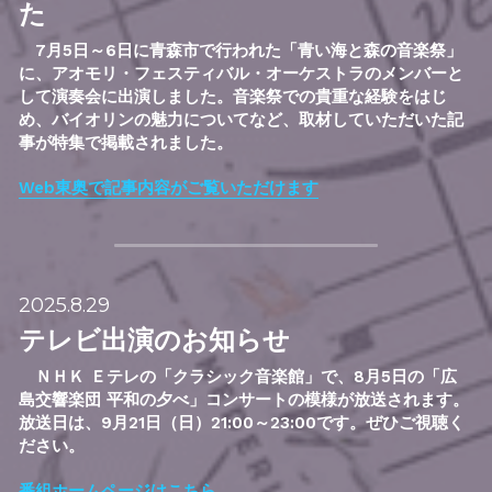
た
　7
月5日～6日に青森市で行われた「青い海と森の音楽祭」
に、アオモリ・フェスティバル・オーケストラのメンバーと
して演奏会に出演しました。音楽祭での貴重な経験をはじ
め、バイオリンの魅力についてなど、取材していただいた記
事が特集で掲載されました。
Web東奥で記事内容がご覧いただけます
2025.8.29
テレビ出演のお知らせ
　ＮＨＫ Ｅテレの「クラシック音楽館」で
、8月5日の「広
島交響楽団 平和の夕べ」コンサートの模様が放送されます
。
放送日は、9月21日（日）21:00～23:00です。
ぜひご視聴く
ださい。
番組ホームページはこちら