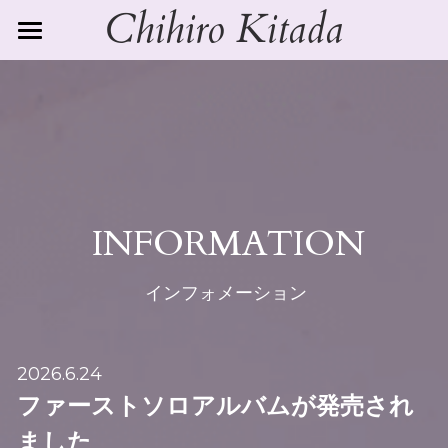
Chihiro Kitada
TOP
PROFILE
CONCERT
Japanese
English
GALLERY
今後の予定
 INFORMATION
過去のコンサート2023
CONTACT
 インフォメーション
過去のコンサート2024
検索
過去のコンサート2025
2026.6.24
過去のコンサート2026
ファーストソロアルバムが発売され
Information
ました